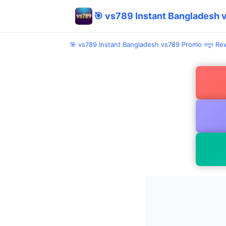
🎯 vs789 Instant Bangladesh 
🎯 vs789 Instant Bangladesh vs789 Promo নতুন Re