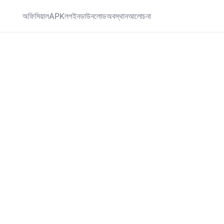
অফিসিয়াল
APK
লগইন
ডাউনলোড
অবস্থান
আলোচনা