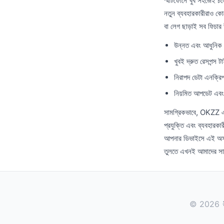
স্মার্টফোনে খুব সহজেই 
নতুন ব্যবহারকারীরাও ক
বা লেগ ছাড়াই সব ফিচা
উন্নত এবং আধুনিক গ
খুবই দ্রুত রেসপন্স ট
নিরাপদ ডেটা এনক্রি
নিয়মিত আপডেট এবং 
সামগ্রিকভাবে, OKZZ এ
প্রযুক্তি এবং ব্যবহারকা
আপনার ডিভাইসে এই অসাধা
তুলতে এখনই আমাদের সা
© 2026 🎯