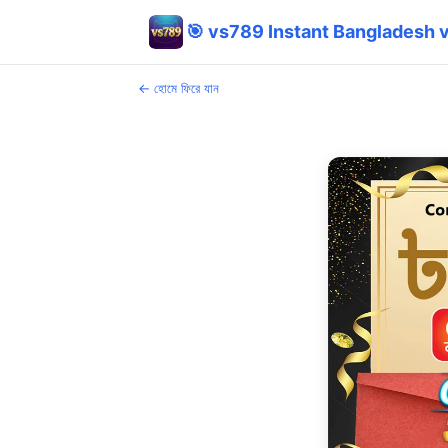
🎯 vs789 Instant Bangladesh 
← হোমে ফিরে যান