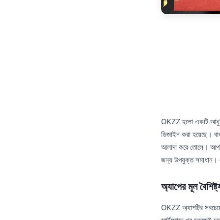
OKZZ হলো একটি আধুনিক
ডিজাইন করা হয়েছে। বাজ
আলাদা করে তোলে। আপনি 
জন্য উপযুক্ত সমাধান। এ
অ্যাপের মূল বৈশিষ্
OKZZ অ্যাপটির সবচেয়ে 