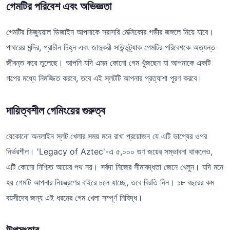
গেমটির পরিবেশ এবং অভিজ্ঞতা
গেমটির ভিজ্যুয়াল ডিজাইন আপনাকে সরাসরি মেক্সিকোর গভীর জঙ্গলে নিয়ে যাবে।
পাথরের মন্দির, প্রাচীন চিহ্ন এবং জাদুকরী সাউন্ডট্র্যাক গেমটির পরিবেশকে অত্যন্ত
জীবন্ত করে তুলেছে। আপনি যদি এমন কোনো গেম খুঁজছেন যা আপনাকে একটি
গল্পের মধ্যে নিমজ্জিত করবে, তবে এই স্লটটি আপনার প্রত্যাশা পূরণ করবে।
দায়িত্বশীল গেমিংয়ের গুরুত্ব
যেকোনো অনলাইন স্লট খেলার সময় মনে রাখা প্রয়োজন যে এটি ভাগ্যের ওপর
নির্ভরশীল। 'Legacy of Aztec'-এ ৫,০০০ গুণ জয়ের সম্ভাবনা থাকলেও,
এটি কোনো নিশ্চিত আয়ের পথ নয়। সর্বদা নিজের সীমাবদ্ধতা জেনে খেলুন। যদি মনে
হয় গেমটি আপনার নিয়ন্ত্রণের বাইরে চলে যাচ্ছে, তবে বিরতি নিন। ১৮ বছরের কম
বয়সীদের জন্য এই ধরনের গেম খেলা সম্পূর্ণ নিষিদ্ধ।