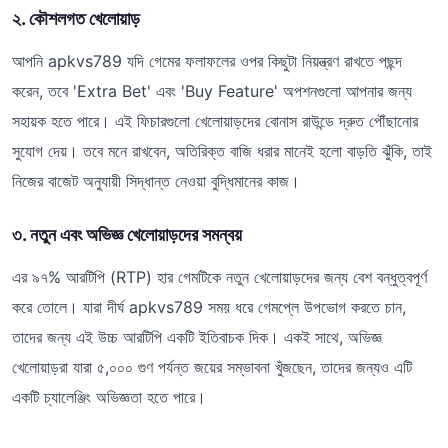
২. কৌশলগত খেলোয়াড়
আপনি apkvs789 যদি গেমের ফলাফলের ওপর কিছুটা নিয়ন্ত্রণ রাখতে পছন্দ
করেন, তবে 'Extra Bet' এবং 'Buy Feature' অপশনগুলো আপনার জন্য
সহায়ক হতে পারে। এই ফিচারগুলো খেলোয়াড়দের বোনাস রাউন্ডে দ্রুত পৌঁছানোর
সুযোগ দেয়। তবে মনে রাখবেন, অতিরিক্ত বাজি ধরার মানেই হলো বাড়তি ঝুঁকি, তাই
নিজের বাজেট অনুযায়ী সিদ্ধান্ত নেওয়া বুদ্ধিমানের কাজ।
৩. নতুন এবং অভিজ্ঞ খেলোয়াড়দের সমন্বয়
এর ৯৭% আরটিপি (RTP) হার গেমটিকে নতুন খেলোয়াড়দের জন্য বেশ বন্ধুত্বপূর্ণ
করে তোলে। যারা দীর্ঘ apkvs789 সময় ধরে গেমপ্লে উপভোগ করতে চান,
তাদের জন্য এই উচ্চ আরটিপি একটি ইতিবাচক দিক। একই সাথে, অভিজ্ঞ
খেলোয়াড়রা যারা ৫,০০০ গুণ পর্যন্ত জয়ের সম্ভাবনা খুঁজছেন, তাদের জন্যও এটি
একটি চ্যালেঞ্জিং অভিজ্ঞতা হতে পারে।