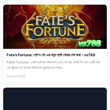
Fate’s Fortune: প্লে’ন গো-এর নতুন স্লট গেমের শেষ কথা – vs789
Fate’s Fortune: একটি সংক্ষিপ্ত পর্যালোচনা এবং শেষ কথা আপনি কি এমন একটি স্লট
গেম খুঁজছেন যা আপনার বিনোদনের মুহূর্তগুলোকে আরও...
04 আগস্ট 2026