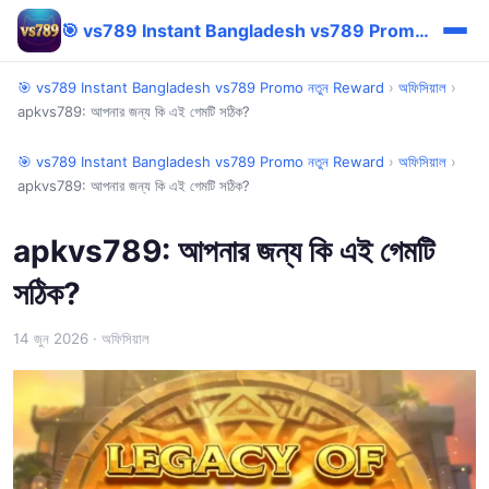
🎯 vs789 Instant Bangladesh vs789 Promo নতুন Reward
🎯 vs789 Instant Bangladesh vs789 Promo নতুন Reward
›
অফিসিয়াল
›
apkvs789: আপনার জন্য কি এই গেমটি সঠিক?
🎯 vs789 Instant Bangladesh vs789 Promo নতুন Reward
›
অফিসিয়াল
›
apkvs789: আপনার জন্য কি এই গেমটি সঠিক?
apkvs789: আপনার জন্য কি এই গেমটি
সঠিক?
14 জুন 2026
· অফিসিয়াল