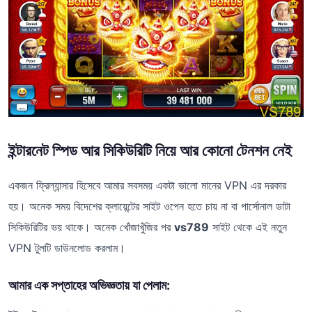
ইন্টারনেট স্পিড আর সিকিউরিটি নিয়ে আর কোনো টেনশন নেই
একজন ফ্রিল্যান্সার হিসেবে আমার সবসময় একটা ভালো মানের VPN এর দরকার
হয়। অনেক সময় বিদেশের ক্লায়েন্টের সাইট ওপেন হতে চায় না বা পার্সোনাল ডাটা
সিকিউরিটির ভয় থাকে। অনেক খোঁজাখুঁজির পর
vs789
সাইট থেকে এই নতুন
VPN টুলটি ডাউনলোড করলাম।
আমার এক সপ্তাহের অভিজ্ঞতায় যা পেলাম: