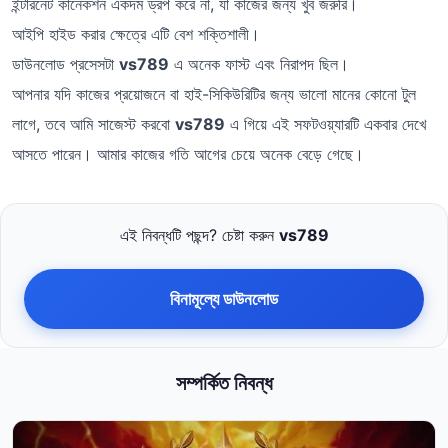
ইন্টারনেট কানেকশন একদম ড্রপ করে না, যা কাজের জন্য খুব জরুরি।
আইপি হাইড করার ক্ষেত্রে এটি বেশ শক্তিশালী।
ডাউনলোড প্রসেসটা
vs789
এ অনেক ফাস্ট এবং নিরাপদ ছিল।
আপনার যদি কাজের প্রয়োজনে বা হাই-সিকিউরিটির জন্য ভালো মানের কোনো টুল
লাগে, তবে আমি সাজেস্ট করবো
vs789
এ গিয়ে এই সফটওয়্যারটি একবার দেখে
আসতে পারেন। আমার কাজের গতি আগের চেয়ে অনেক বেড়ে গেছে।
এই নিবন্ধটি পছন্দ? চেষ্টা করুন
vs789
বিনামূল্যে ডাউনলোড
সম্পর্কিত নিবন্ধ